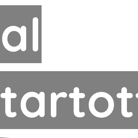
tal
tartot