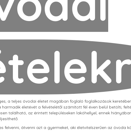
vodai
ételekr
, a teljes óvodai életet magában foglaló foglalkozások keretében fo
 harmadik életévét a felvételétől számított fél éven belül betölti, fel
lésen található, az érintett településeken lakóhellyel, ennek hiányá
jesíthető.
es felvenni, átvenni azt a gyermeket, aki életvitelszerűen az óvoda k