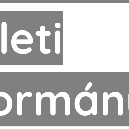
leti
ormán