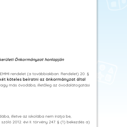
. kerületi Önkormányzat honlapján
 EMMI rendelet (a továbbiakban: Rendelet) 20. §
két köteles beíratni az önkormányzat által
 vagy más óvodába, illetőleg az óvodalátogatási
ába, illetve az iskolába nem íratja be,
szóló 2012. évi II. törvény 247. § (1) bekezdés a)