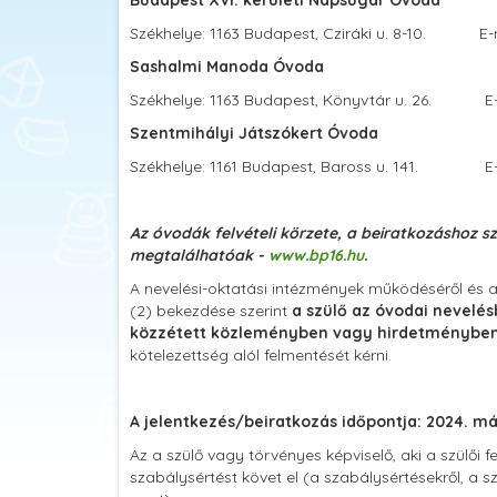
Székhelye: 1163 Budapest, Cziráki u. 8-10. E-
Sashalmi Manoda Óvoda
Székhelye: 1163 Budapest, Könyvtár u. 26. E-
Szentmihályi Játszókert Óvoda
Székhelye: 1161 Budapest, Baross u. 141. E-
Az óvodák felvételi körzete, a beiratkozáshoz s
megtalálhatóak -
www.bp16.hu
.
A nevelési-oktatási intézmények működéséről és a 
(2) bekezdése szerint
a szülő az óvodai nevelés
közzétett közleményben vagy hirdetménybe
kötelezettség alól felmentését kérni.
A jelentkezés/beiratkozás időpontja: 2024. máj
Az a szülő vagy törvényes képviselő, aki a szülői 
szabálysértést követ el (a szabálysértésekről, a sz