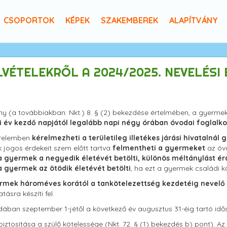
CSOPORTOK
KÉPEK
SZAKEMBEREK
ALAPÍTVÁNY
VÉTELEKRŐL A 2024/2025. NEVELÉSI 
vény (a továbbiakban: Nkt.) 8. § (2) bekezdése értelmében, a gyerme
si év kezdő napjától legalább napi négy órában óvodai foglalk
kérelemben
kérelmezheti a területileg illetékes járási hivataln
 jogos érdekeit szem előtt tartva
felmentheti
a gyermeket
az óvo
a gyermek a negyedik életévét betölti, különös méltánylást é
a gyermek az ötödik életévét betölti
, ha ezt a gyermek családi k
rmek hároméves korától a tankötelezettség kezdetéig nevelő
ásra készíti fel.
óvodában szeptember 1-jétől a következő év augusztus 31-éig tartó idő
tosítása a szülő kötelessége (Nkt. 72. § (1) bekezdés b) pont). Az 