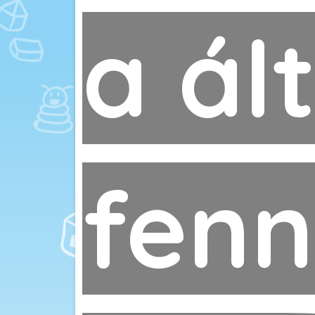
a ál
fenn