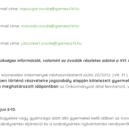
mail címe:
napsugar.ovoda@gamesz16.hu
mail címe:
manoda.ovoda@gamesz16.hu
mail címe:
jatszokert.ovoda@gamesz16.hu
zükséges információk, valamint az óvodák részletes adatai a XVI
köznevelési intézmények névhasználatáról szóló 20/2012. (VIII. 31.)
ben történő részvételre jogszabály alapján kötelezett gyerme
n meghatározott időpontban
az Önkormányzat által fenntartott,
us 6-10.
felügyelete vagy gyámsága alatt álló gyermeket kellő időben az óvod
abálysértési eljárásról és a szabálysértési nyilvántartási rendszerről 