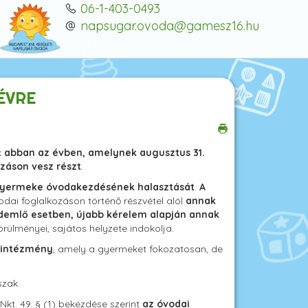
06-1-403-0493
napsugar.ovoda@gamesz16.hu
ÉVRE
k
abban az évben, amelynek augusztus 31.
ozáson vesz részt
.
ál gyermeke óvodakezdésének halasztását
.
A
dai foglalkozáson történő részvétel alól
annak
rdemlő esetben, újabb kérelem alapján annak
örülményei, sajátos helyzete indokolja.
 intézmény
, amely a gyermeket fokozatosan, de
szak.
Nkt. 49. § (1) bekezdése szerint
az óvodai