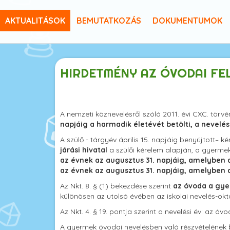
AKTUALITÁSOK
BEMUTATKOZÁS
DOKUMENTUMOK
HIRDETMÉNY AZ ÓVODAI FEL
A nemzeti köznevelésről szóló 2011. évi CXC. tör
napjáig a harmadik életévét betölti, a nevelé
A szülő - tárgyév április 15. napjáig benyújtott– 
járási hivatal
a szülői kérelem alapján, a gyermek
az évnek az augusztus 31. napjáig, amelyben 
az évnek az augusztus 31. napjáig, amelyben 
Az Nkt. 8. § (1) bekezdése szerint
az óvoda a gye
különösen az utolsó évében az iskolai nevelés-oktat
Az Nkt. 4. § 19. pontja szerint a nevelési év: az 
A gyermek óvodai nevelésben való részvételének biz