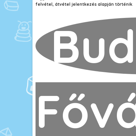
felvétel, átvétel jelentkezés alapján történik
.
Bud
Fővá