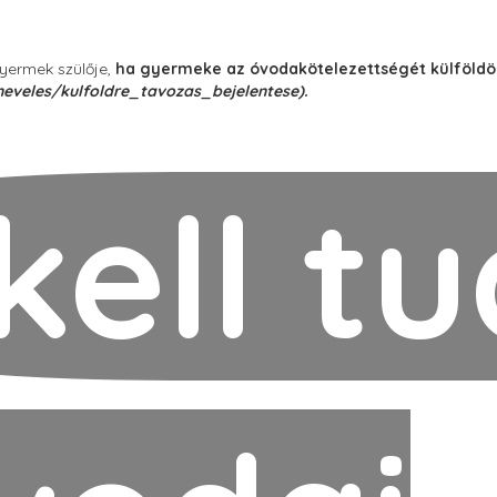
gyermek szülője,
ha gyermeke az óvodakötelezettségét külföldön 
eveles/kulfoldre_tavozas_bejelentese).
kell tu