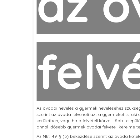
az ó
felv
Az óvodai nevelés a gyermek neveléséhez szükséges
szerint az óvoda felveheti azt a gyermeket is, aki a
kerületben, vagy ha a felvételi körzet több telepü
annál idősebb gyermek óvodai felvételi kérelme tel
Az Nkt. 49. § (3) bekezdése szerint az óvoda kötel