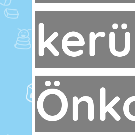
kerü
Önk