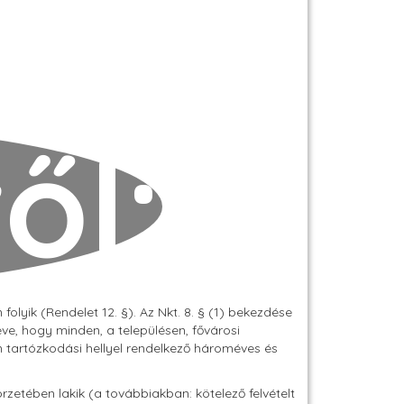
ől:
lyik (Rendelet 12. §). Az Nkt. 8. § (1) bekezdése
téve, hogy minden, a településen, fővárosi
ban tartózkodási hellyel rendelkező hároméves és
örzetében lakik (a továbbiakban: kötelező felvételt